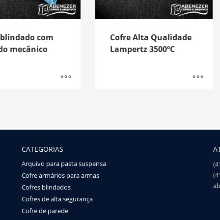
 blindado com
Cofre Alta Qualidade
do mecânico
Lampertz 3500ºC
CATEGORIAS
A
Arquivo para pasta suspensa
(4
(4
Cofre armários para armas
ab
Cofres blindados
Cofres de alta segurança
Cofre de parede