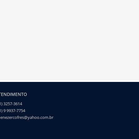
TENDIMENTO
1) 3257-3614
1) 9 9937-7754
enezercofres@yahoo.com.br